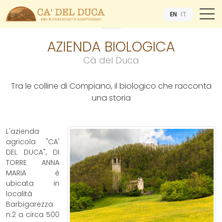
EN
IT
AZIENDA BIOLOGICA
Cà del Duca
Tra le colline di Compiano, il biologico che racconta
una storia
L'azienda
agricola "CA'
DEL DUCA", DI
TORRE ANNA
MARIA è
ubicata in
località
Barbigarezza
n.2 a circa 500