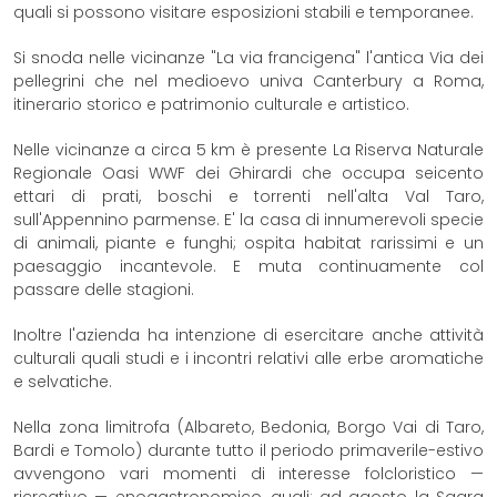
quali si possono visitare esposizioni stabili e temporanee.
Si snoda nelle vicinanze "La via francigena" l'antica Via dei
pellegrini che nel medioevo univa Canterbury a Roma,
itinerario storico e patrimonio culturale e artistico.
Nelle vicinanze a circa 5 km è presente La Riserva Naturale
Regionale Oasi WWF dei Ghirardi che occupa seicento
ettari di prati, boschi e torrenti nell'alta Val Taro,
sull'Appennino parmense. E' la casa di innumerevoli specie
di animali, piante e funghi; ospita habitat rarissimi e un
paesaggio incantevole. E muta continuamente col
passare delle stagioni.
Inoltre l'azienda ha intenzione di esercitare anche attività
culturali quali studi e i incontri relativi alle erbe aromatiche
e selvatiche.
Nella zona limitrofa (Albareto, Bedonia, Borgo Vai di Taro,
Bardi e Tomolo) durante tutto il periodo primaverile-estivo
avvengono vari momenti di interesse folcloristico —