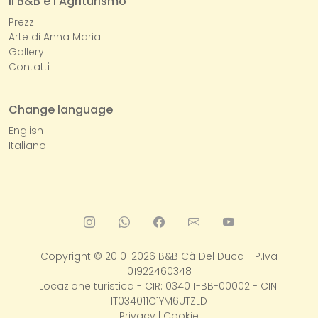
Il B&B e l'Agriturismo
Prezzi
Arte di Anna Maria
Gallery
Contatti
Change language
English
Italiano
Copyright ©
2010-2026
B&B Cà Del Duca
- P.Iva
01922460348
Locazione turistica - CIR: 034011-BB-00002 - CIN:
IT034011C1YM6UTZLD
Privacy
|
Cookie