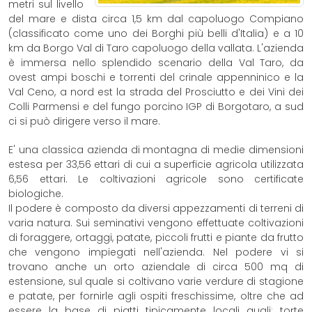
metri sul livello
del mare e dista circa 1,5 km dal capoluogo Compiano
(classificato come uno dei Borghi più belli d'Italia) e a 10
km da Borgo Val di Taro capoluogo della vallata. L'azienda
è immersa nello splendido scenario della Val Taro, da
ovest ampi boschi e torrenti del crinale appenninico e la
Val Ceno, a nord est la strada del Prosciutto e dei Vini dei
Colli Parmensi e del fungo porcino IGP di Borgotaro, a sud
ci si può dirigere verso il mare.
E' una classica azienda di montagna di medie dimensioni
estesa per 33,56 ettari di cui a superficie agricola utilizzata
6,56 ettari. Le coltivazioni agricole sono certificate
biologiche.
Il podere è composto da diversi appezzamenti di terreni di
varia natura. Sui seminativi vengono effettuate coltivazioni
di foraggere, ortaggi, patate, piccoli frutti e piante da frutto
che vengono impiegati nell'azienda. Nel podere vi si
trovano anche un orto aziendale di circa 500 mq di
estensione, sul quale si coltivano varie verdure di stagione
e patate, per fornirle agli ospiti freschissime, oltre che ad
essere la base di piatti tipicamente locali quali: torte