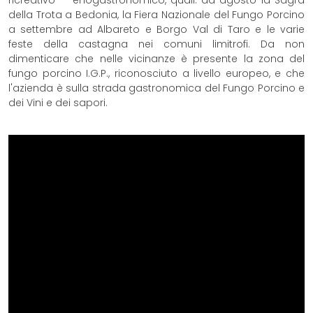
ricreativo — enogastronomico, quali: ad agosto la Sagra
della Trota a Bedonia, la Fiera Nazionale del Fungo Porcino
a settembre ad Albareto e Borgo Val di Taro e le varie
feste della castagna nei comuni limitrofi. Da non
dimenticare che nelle vicinanze è presente la zona del
fungo porcino I.G.P., riconosciuto a livello europeo, e che
l'azienda è sulla strada gastronomica del Fungo Porcino e
dei Vini e dei sapori.