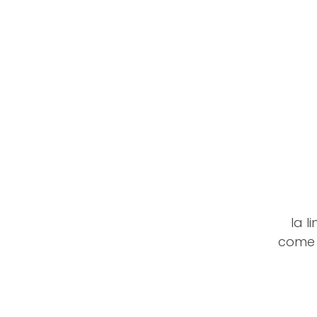
la l
come s