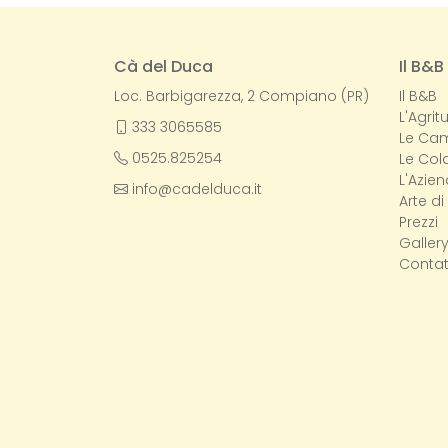
Cà del Duca
Il B&B
Loc. Barbigarezza, 2 Compiano (PR)
Il B&B
L'Agrit
333 3065585
Le Ca
0525.825254
Le Col
L'Azie
info@cadelduca.it
Arte d
Prezzi
Galler
Contat