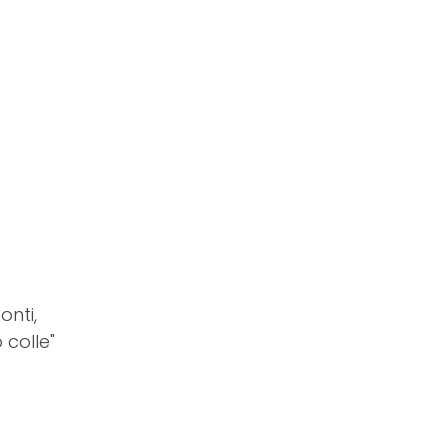
onti,
 colle"